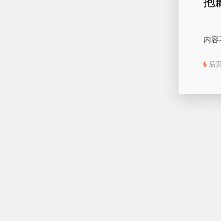
抱
内容
6
后